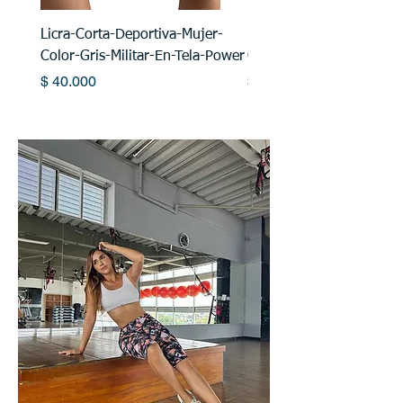
Licra-Corta-Deportiva-Mujer-
Licra-Corta-Deportiva-M
Color-Gris-Militar-En-Tela-Power
Color-Verde-En-Tela-Po
Precio
Precio
$ 40.000
$ 40.000