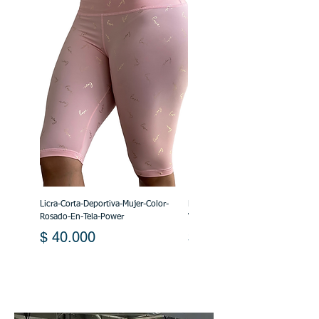
Licra-Corta-Deportiva-Mujer-Color-
Licra-Corta-Deportiva-Mujer-Color-
Rosado-En-Tela-Power
Verde-En-Tela-Power
Precio
Precio
$ 40.000
$ 40.000