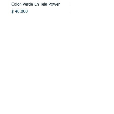
Color-Verde-En-Tela-Power
Gris-En-Tela-Power
Precio
Precio
$ 40.000
$ 50.000