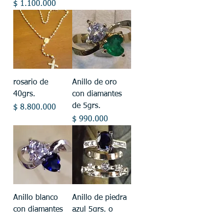
Precio
$ 1.100.000
rosario de
Anillo de oro
40grs.
con diamantes
de 5grs.
Precio
$ 8.800.000
Precio
$ 990.000
Anillo blanco
Anillo de piedra
con diamantes
azul 5grs. o