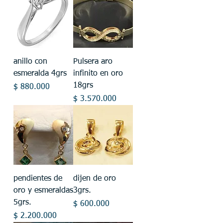
anillo con
Pulsera aro
esmeralda 4grs
infinito en oro
18grs
Precio
$ 880.000
Precio
$ 3.570.000
pendientes de
dijen de oro
oro y esmeraldas
3grs.
5grs.
Precio
$ 600.000
Precio
$ 2.200.000