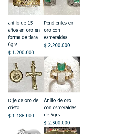
anillo de 15
Pendientes en
años en oro en
oro con
forma de tiara
esmeraldas
6grs
Precio
$ 2.200.000
Precio
$ 1.200.000
Dije de oro de
Anillo de oro
cristo
con esmeraldas
de 5grs
Precio
$ 1.188.000
Precio
$ 2.500.000