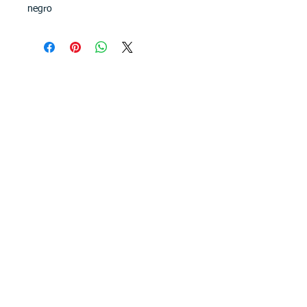
negro
CONTACTENOS
Email:
articompras27@gmail.com
Cel: (+57) 3104013763
2021 © Articompras
Redes Sociales