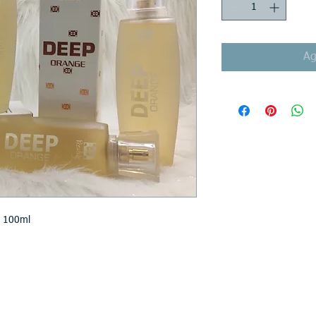
Ag
y 100ml